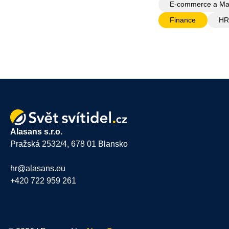
E-commerce a Ma
Finance
HR
Alasans s.r.o.
Pražská 2532/4, 678 01 Blansko
hr@alasans.eu
+420 722 959 261