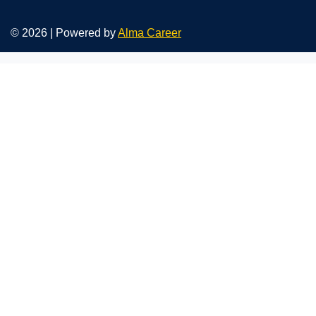
© 2026 | Powered by
Alma Career
Nahlásit nezákonný obsah
Nastavení cookies
Transparentnost
Reklama na portálech Alma Career
Zásady ochrany soukromí
Podmínky používání
© Alma Career Czechia s.r.o. Vizuální podoba webové stránky může být
rovněž předmětem autorských práv třetích stran
Webovou stránku stránku pro klienta vytvořila a provozuje Alma Career
Czechia s.r.o., IČO 26441381, se sídlem Menclova 2538/2, Libeň, 180 00
Praha 8, sp. zn. C 82484 vedená u Městského soudu v Praze.